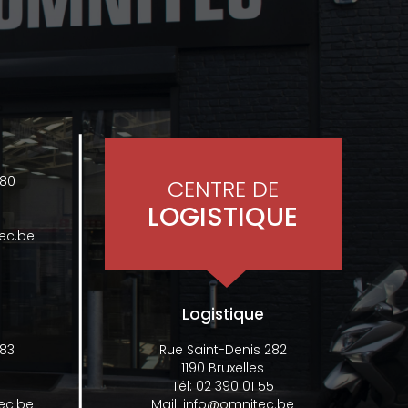
480
CENTRE DE
LOGISTIQUE
ec.be
Logistique
 83
Rue Saint-Denis 282
1190 Bruxelles
Tél:
02 390 01 55
ec.be
Mail:
info@omnitec.be