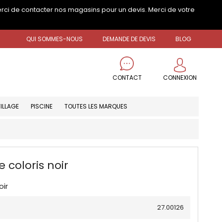
erci de contacter nos magasins pour un devis. Merci de votre
QUI SOMMES-NOUS
DEMANDE DE DEVIS
BLOG
CONNEXION
CONTACT
ILLAGE
PISCINE
TOUTES LES MARQUES
 coloris noir
oir
27.00126