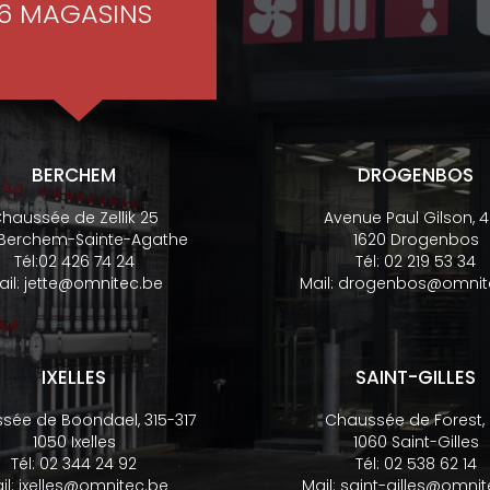
6 MAGASINS
BERCHEM
DROGENBOS
haussée de Zellik 25
Avenue Paul Gilson, 
 Berchem-Sainte-Agathe
1620 Drogenbos
Tél:
02 426 74 24
Tél:
02 219 53 34
ail:
jette@omnitec.be
Mail:
drogenbos@omnit
IXELLES
SAINT-GILLES
sée de Boondael, 315-317
Chaussée de Forest,
1050 Ixelles
1060 Saint-Gilles
Tél:
02 344 24 92
Tél:
02 538 62 14
il:
ixelles@omnitec.be
Mail:
saint-gilles@omnit