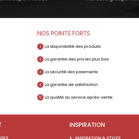
NOS POINTS FORTS
1
La disponibilité des produits
2
La garantie des prix les plus bas
3
La sécurité des paiements
4
La garantie de satisfaction
5
La qualité du service après-vente
T
INSPIRATION
SSES
INSPIRATION & STYLES