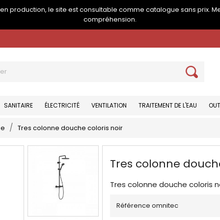
e en production, le site est consultable comme catalogue sans prix. M
compréhension.
SANITAIRE
ÉLECTRICITÉ
VENTILATION
TRAITEMENT DE L'EAU
OUT
he
Tres colonne douche coloris noir
Tres colonne douche
Tres colonne douche coloris n
Référence omnitec