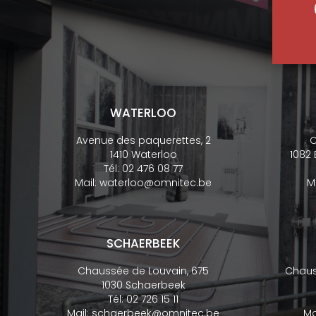
WATERLOO
Avenue des paquerettes, 2
C
1410 Waterloo
1082
Tél:
02 476 08 77
Mail:
waterloo@omnitec.be
M
SCHAERBEEK
Chaussée de Louvain, 675
Chaus
1030 Schaerbeek
Tél:
02 726 15 11
Mail:
schaerbeek@omnitec.be
Ma