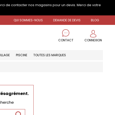
erci de contacter nos magasins pour un devis. Merci de votre
QUI SOMMES-NOUS
DEMANDE DE DEVIS
BLOG
CONNEXION
CONTACT
ILLAGE
PISCINE
TOUTES LES MARQUES
 désagrément.
cherche