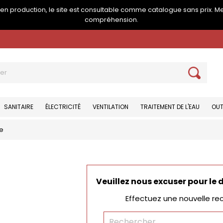
e en production, le site est consultable comme catalogue sans prix. M
compréhension.
SANITAIRE
ÉLECTRICITÉ
VENTILATION
TRAITEMENT DE L'EAU
OUT
e
Veuillez nous excuser pour le
Effectuez une nouvelle re