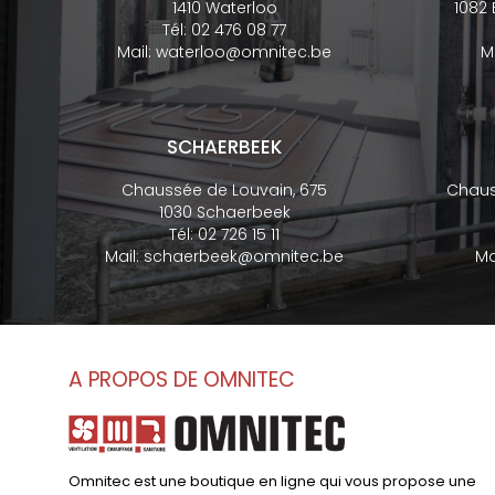
1410 Waterloo
1082
Tél:
02 476 08 77
Mail:
waterloo@omnitec.be
M
SCHAERBEEK
Chaussée de Louvain, 675
Chaus
1030 Schaerbeek
Tél:
02 726 15 11
Mail:
schaerbeek@omnitec.be
Ma
A PROPOS DE OMNITEC
Omnitec est une boutique en ligne qui vous propose une