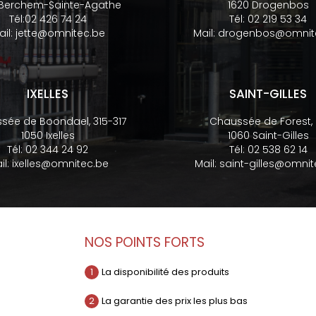
 Berchem-Sainte-Agathe
1620 Drogenbos
Tél:
02 426 74 24
Tél:
02 219 53 34
ail:
jette@omnitec.be
Mail:
drogenbos@omnit
IXELLES
SAINT-GILLES
sée de Boondael, 315-317
Chaussée de Forest,
1050 Ixelles
1060 Saint-Gilles
Tél:
02 344 24 92
Tél:
02 538 62 14
il:
ixelles@omnitec.be
Mail:
saint-gilles@omnit
NOS POINTS FORTS
1
La disponibilité des produits
2
La garantie des prix les plus bas