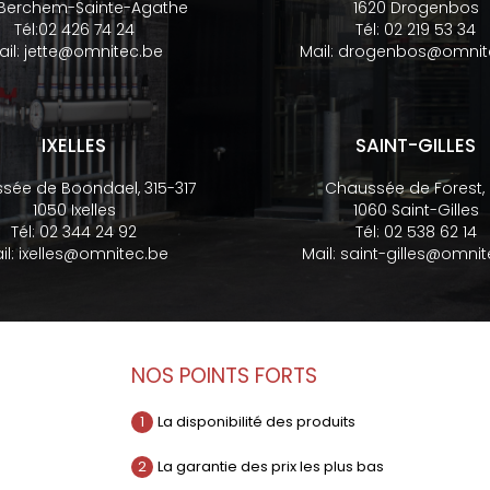
 Berchem-Sainte-Agathe
1620 Drogenbos
Tél:
02 426 74 24
Tél:
02 219 53 34
ail:
jette@omnitec.be
Mail:
drogenbos@omnit
IXELLES
SAINT-GILLES
sée de Boondael, 315-317
Chaussée de Forest,
1050 Ixelles
1060 Saint-Gilles
Tél:
02 344 24 92
Tél:
02 538 62 14
il:
ixelles@omnitec.be
Mail:
saint-gilles@omnit
NOS POINTS FORTS
1
La disponibilité des produits
2
La garantie des prix les plus bas