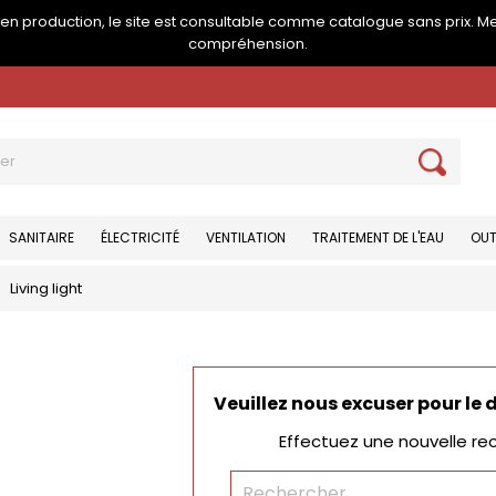
e en production, le site est consultable comme catalogue sans prix. M
compréhension.
SANITAIRE
ÉLECTRICITÉ
VENTILATION
TRAITEMENT DE L'EAU
OUT
Living light
Veuillez nous excuser pour le
Effectuez une nouvelle re