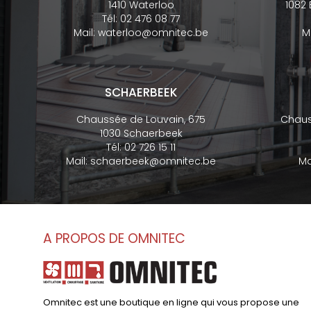
1410 Waterloo
1082
Tél:
02 476 08 77
Mail:
waterloo@omnitec.be
M
SCHAERBEEK
Chaussée de Louvain, 675
Chaus
1030 Schaerbeek
Tél:
02 726 15 11
Mail:
schaerbeek@omnitec.be
Ma
A PROPOS DE OMNITEC
Omnitec est une boutique en ligne qui vous propose une