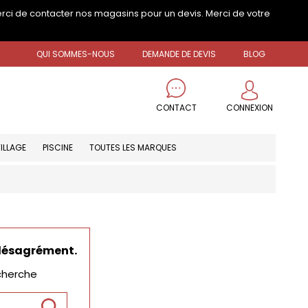
erci de contacter nos magasins pour un devis. Merci de votre
QUI SOMMES-NOUS
DEMANDE DE DEVIS
BLOG
CONNEXION
CONTACT
ILLAGE
PISCINE
TOUTES LES MARQUES
 désagrément.
cherche