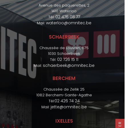
Avenue des paquerettes, 2
1410 Waterloo
02 476 08 77
Tél:
waterloo@omnitec.be
Mail:
SCHAERBEEK
Chaussée de Louvain, 675
1030 Schaerbeek
02 726 15 11
Tél:
schaerbeek@omnitec.be
Mail:
BERCHEM
Chaussée de Zellik 25
1082 Berchem-Sainte-Agathe
02 426 74 24
Tél:
jette@omnitec.be
Mail:
IXELLES