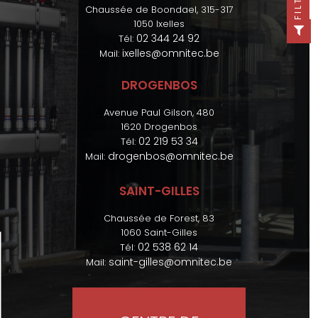
FILTER
Chaussée de Boondael, 315-317
1050 Ixelles
02 344 24 92
Tél:
ixelles@omnitec.be
Mail:
DROGENBOS
Avenue Paul Gilson, 480
1620 Drogenbos
02 219 53 34
Tél:
drogenbos@omnitec.be
Mail:
SAINT-GILLES
Chaussée de Forest, 83
1060 Saint-Gilles
02 538 62 14
Tél:
saint-gilles@omnitec.be
Mail: