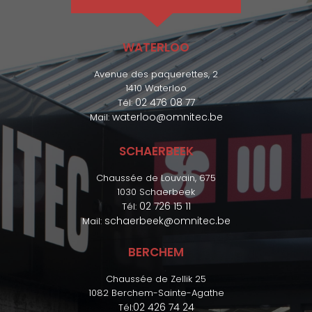
WATERLOO
Avenue des paquerettes, 2
1410 Waterloo
02 476 08 77
Tél:
waterloo@omnitec.be
Mail:
SCHAERBEEK
Chaussée de Louvain, 675
1030 Schaerbeek
02 726 15 11
Tél:
schaerbeek@omnitec.be
Mail:
BERCHEM
Chaussée de Zellik 25
1082 Berchem-Sainte-Agathe
02 426 74 24
Tél: