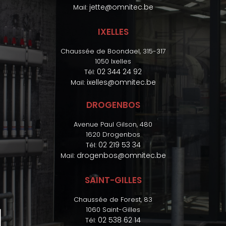
jette@omnitec.be
Mail:
IXELLES
Chaussée de Boondael, 315-317
1050 Ixelles
02 344 24 92
Tél:
ixelles@omnitec.be
Mail:
DROGENBOS
Avenue Paul Gilson, 480
1620 Drogenbos
02 219 53 34
Tél:
drogenbos@omnitec.be
Mail:
SAINT-GILLES
Chaussée de Forest, 83
1060 Saint-Gilles
02 538 62 14
Tél: