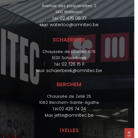
Avenue des paquerettes, 2
1410 Waterloo
02 476 08 77
Tél:
waterloo@omnitec.be
Mail:
SCHAERBEEK
Chaussée de Louvain, 675
1030 Schaerbeek
02 726 15 11
Tél:
schaerbeek@omnitec.be
Mail:
BERCHEM
Chaussée de Zellik 25
1082 Berchem-Sainte-Agathe
02 426 74 24
Tél:
jette@omnitec.be
Mail:
IXELLES