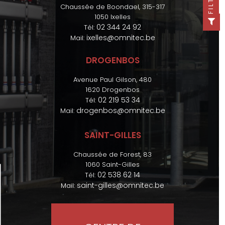
FILTER
Chaussée de Boondael, 315-317
1050 Ixelles
02 344 24 92
Tél:
ixelles@omnitec.be
Mail:
DROGENBOS
Avenue Paul Gilson, 480
1620 Drogenbos
02 219 53 34
Tél:
drogenbos@omnitec.be
Mail:
SAINT-GILLES
Chaussée de Forest, 83
1060 Saint-Gilles
02 538 62 14
Tél:
saint-gilles@omnitec.be
Mail: