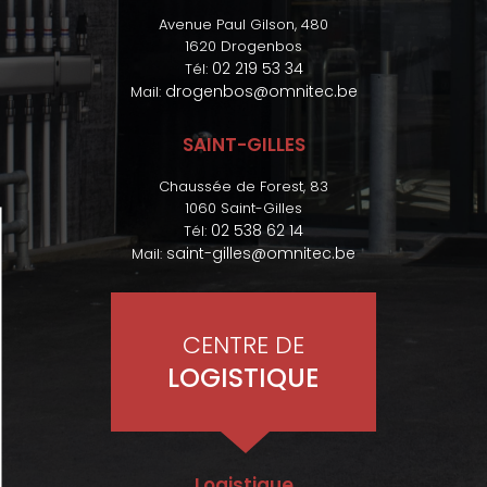
Avenue Paul Gilson, 480
1620 Drogenbos
02 219 53 34
Tél:
drogenbos@omnitec.be
Mail:
SAINT-GILLES
Chaussée de Forest, 83
1060 Saint-Gilles
02 538 62 14
Tél:
saint-gilles@omnitec.be
Mail:
CENTRE DE
LOGISTIQUE
Logistique