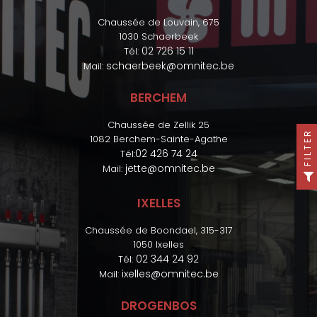
Chaussée de Louvain, 675
1030 Schaerbeek
02 726 15 11
Tél:
schaerbeek@omnitec.be
Mail:
BERCHEM
Chaussée de Zellik 25
FILTER
1082 Berchem-Sainte-Agathe
02 426 74 24
Tél:
jette@omnitec.be
Mail:
IXELLES
Chaussée de Boondael, 315-317
1050 Ixelles
02 344 24 92
Tél:
ixelles@omnitec.be
Mail:
DROGENBOS