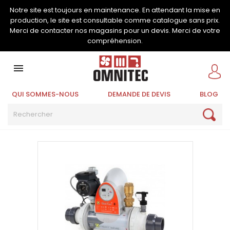
Notre site est toujours en maintenance. En attendant la mise en
production, le site est consultable comme catalogue sans prix.
Merci de contacter nos magasins pour un devis. Merci de votre
compréhension.

QUI SOMMES-NOUS
DEMANDE DE DEVIS
BLOG