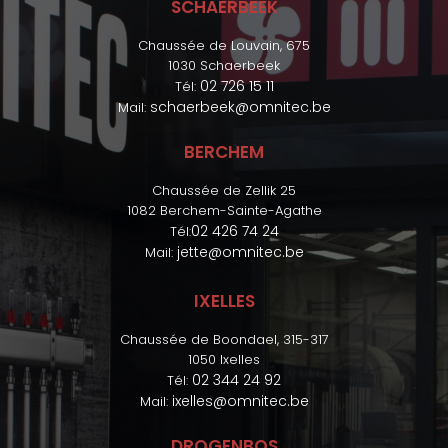
SCHAERBEEK
Chaussée de Louvain, 675
1030 Schaerbeek
02 726 15 11
Tél:
schaerbeek@omnitec.be
Mail:
BERCHEM
Chaussée de Zellik 25
1082 Berchem-Sainte-Agathe
02 426 74 24
Tél:
jette@omnitec.be
Mail:
IXELLES
Chaussée de Boondael, 315-317
1050 Ixelles
02 344 24 92
Tél:
ixelles@omnitec.be
Mail:
DROGENBOS