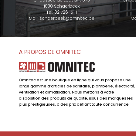
Chaussée de Louvain, 675
Chaus
1030 Schaerbeek
Tél:
02 726 15 11
Mail:
schaerbeek@omnitec.be
Ma
A PROPOS DE OMNITEC
Omnitec est une boutique en ligne qui vous propose une
large gamme d’articles de sanitaire, plomberie, électricité,
ventilation et climatisation. Nous mettons à votre
disposition des produits de qualité, issus des marques les
plus prestigieuses, à des prix défiant toute concurrence.