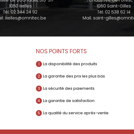
sée de Boondael, 315-317
Chaussée de Forest,
1050 Ixelles
1060 Saint-Gilles
Tél:
02 344 24 92
Tél:
02 538 62 14
il:
ixelles@omnitec.be
Mail:
saint-gilles@omnit
NOS POINTS FORTS
1
La disponibilité des produits
2
La garantie des prix les plus bas
3
La sécurité des paiements
4
La garantie de satisfaction
5
La qualité du service après-vente