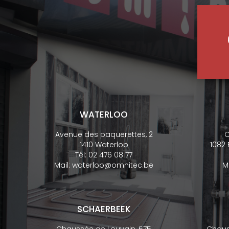
WATERLOO
Avenue des paquerettes, 2
C
1410 Waterloo
1082
Tél:
02 476 08 77
Mail:
waterloo@omnitec.be
M
SCHAERBEEK