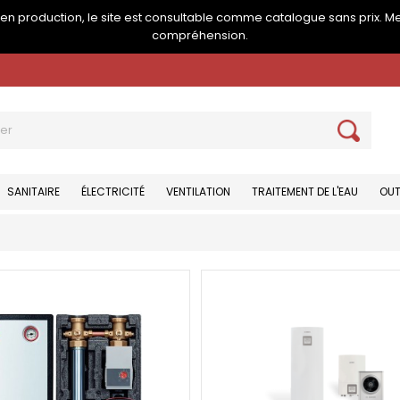
e en production, le site est consultable comme catalogue sans prix. M
compréhension.
SANITAIRE
ÉLECTRICITÉ
VENTILATION
TRAITEMENT DE L'EAU
OUT