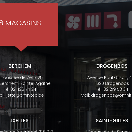
6 MAGASINS
BERCHEM
DROGENBOS
haussée de Zellik 25
Avenue Paul Gilson, 
 Berchem-Sainte-Agathe
1620 Drogenbos
Tél:
02 426 74 24
Tél:
02 219 53 34
ail:
jette@omnitec.be
Mail:
drogenbos@omnit
IXELLES
SAINT-GILLES