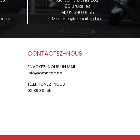
 83
Rue Saint-Denis 282
1190 Bruxelles
Tél:
02 390 01 55
ec.be
Mail:
info@omnitec.be
CONTACTEZ-NOUS
ENVOYEZ-NOUS UN MAIL
info@omnitec.be
TÉLÉPHONEZ-NOUS
02 390 01 55