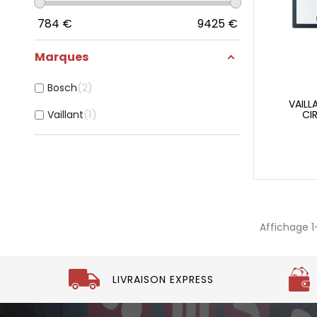
784
€
9425
€
Marques
2
Bosch
VAILL
1
Vaillant
CI
Affichage 1
LIVRAISON EXPRESS