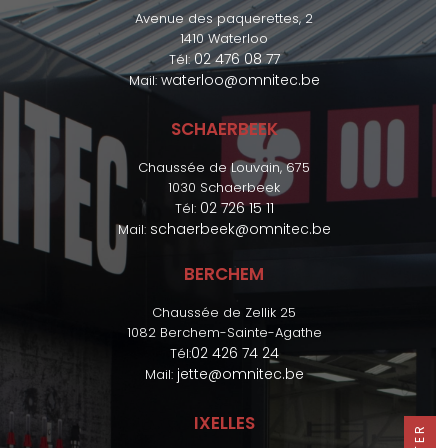
Avenue des paquerettes, 2
1410 Waterloo
02 476 08 77
Tél:
waterloo@omnitec.be
Mail:
SCHAERBEEK
Chaussée de Louvain, 675
1030 Schaerbeek
02 726 15 11
Tél:
schaerbeek@omnitec.be
Mail:
BERCHEM
Chaussée de Zellik 25
1082 Berchem-Sainte-Agathe
02 426 74 24
Tél:
jette@omnitec.be
Mail:
IXELLES