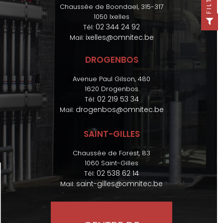
FILTER
Chaussée de Boondael, 315-317
1050 Ixelles
02 344 24 92
Tél:
ixelles@omnitec.be
Mail:
DROGENBOS
Avenue Paul Gilson, 480
1620 Drogenbos
02 219 53 34
Tél:
drogenbos@omnitec.be
Mail:
SAINT-GILLES
Chaussée de Forest, 83
1060 Saint-Gilles
02 538 62 14
Tél:
saint-gilles@omnitec.be
Mail: