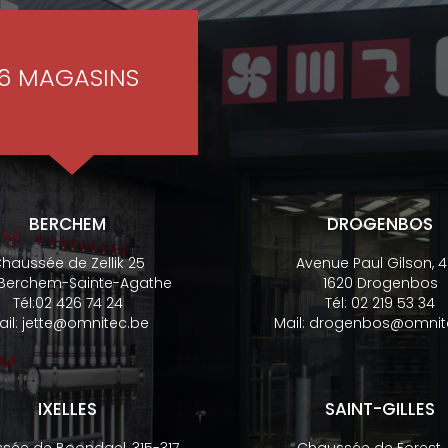
6 MAGASINS
BERCHEM
DROGENBOS
haussée de Zellik 25
Avenue Paul Gilson, 
 Berchem-Sainte-Agathe
1620 Drogenbos
Tél:
02 426 74 24
Tél:
02 219 53 34
ail:
jette@omnitec.be
Mail:
drogenbos@omnit
IXELLES
SAINT-GILLES