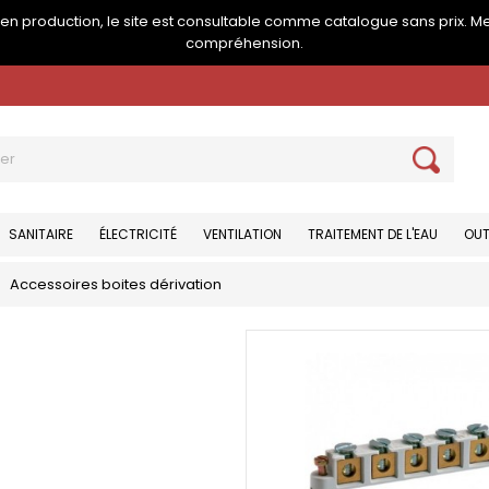
e en production, le site est consultable comme catalogue sans prix. M
compréhension.
SANITAIRE
ÉLECTRICITÉ
VENTILATION
TRAITEMENT DE L'EAU
OUT
Accessoires boites dérivation