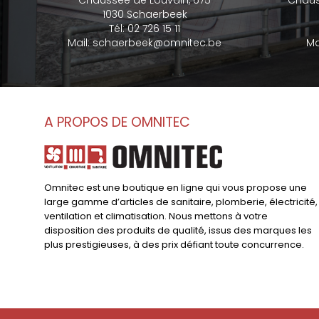
Chaussée de Louvain, 675
Chaus
1030 Schaerbeek
Tél:
02 726 15 11
Mail:
schaerbeek@omnitec.be
Ma
A PROPOS DE OMNITEC
Omnitec est une boutique en ligne qui vous propose une
large gamme d’articles de sanitaire, plomberie, électricité,
ventilation et climatisation. Nous mettons à votre
disposition des produits de qualité, issus des marques les
plus prestigieuses, à des prix défiant toute concurrence.