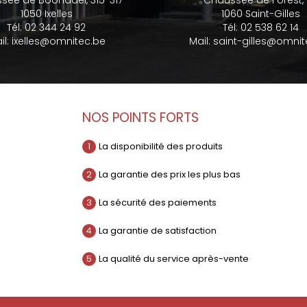
sée de Boondael, 315-317
Chaussée de Forest,
1050 Ixelles
1060 Saint-Gilles
Tél:
02 344 24 92
Tél:
02 538 62 14
il:
ixelles@omnitec.be
Mail:
saint-gilles@omnit
NOS POINTS FORTS
1
La disponibilité des produits
2
La garantie des prix les plus bas
3
La sécurité des paiements
4
La garantie de satisfaction
5
La qualité du service après-vente