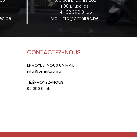
 83
Rue Saint-Denis 282
1190 Bruxelles
Tél:
02 390 01 55
ec.be
Mail:
info@omnitec.be
CONTACTEZ-NOUS
ENVOYEZ-NOUS UN MAIL
info@omnitec.be
TÉLÉPHONEZ-NOUS
02 390 01 55