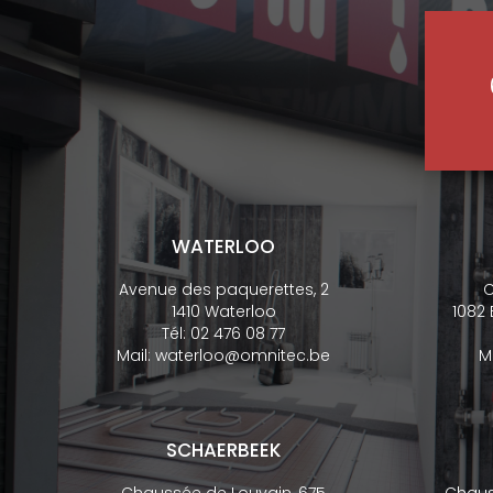
WATERLOO
Avenue des paquerettes, 2
C
1410 Waterloo
1082
Tél:
02 476 08 77
Mail:
waterloo@omnitec.be
M
SCHAERBEEK