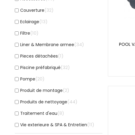
32
Couverture
13
Eclairage
10
Filtre
34
POOL V
Liner & Membrane armee
1
Pieces détachées
32
Piscine préfabriqué
20
Pompe
2
Produit de montage
44
Produits de nettoyage
8
Traitement d'eau
11
Vie exterieure & SPA & Entretien