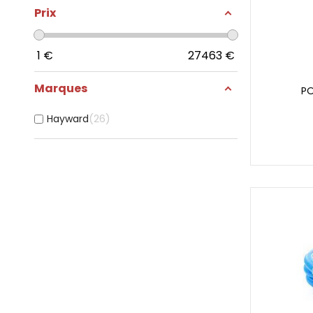
Prix
1
€
27463
€
Marques
PO
26
Hayward