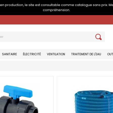
e en production, le site est consultable comme catalogue sans prix. M
compréhension.
SANITAIRE
ÉLECTRICITÉ
VENTILATION
TRAITEMENT DE L'EAU
OUT