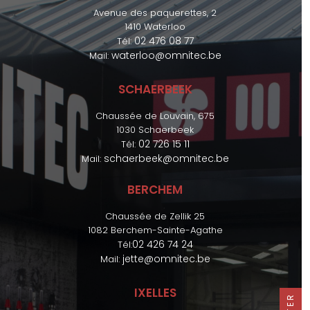
Avenue des paquerettes, 2
1410 Waterloo
02 476 08 77
Tél:
waterloo@omnitec.be
Mail:
SCHAERBEEK
Chaussée de Louvain, 675
1030 Schaerbeek
02 726 15 11
Tél:
schaerbeek@omnitec.be
Mail:
BERCHEM
Chaussée de Zellik 25
1082 Berchem-Sainte-Agathe
02 426 74 24
Tél:
jette@omnitec.be
Mail:
IXELLES