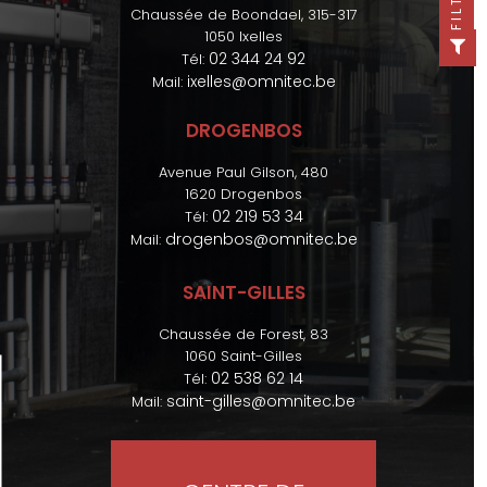
FILTER
Chaussée de Boondael, 315-317
1050 Ixelles
02 344 24 92
Tél:
ixelles@omnitec.be
Mail:
DROGENBOS
Avenue Paul Gilson, 480
1620 Drogenbos
02 219 53 34
Tél:
drogenbos@omnitec.be
Mail:
SAINT-GILLES
Chaussée de Forest, 83
1060 Saint-Gilles
02 538 62 14
Tél:
saint-gilles@omnitec.be
Mail: