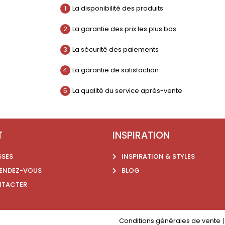
1
La disponibilité des produits
2
La garantie des prix les plus bas
3
La sécurité des paiements
4
La garantie de satisfaction
5
La qualité du service après-vente
T
INSPIRATION
SSES
INSPIRATION & STYLES
RENDEZ-VOUS
BLOG
NTACTER
Conditions générales de vente