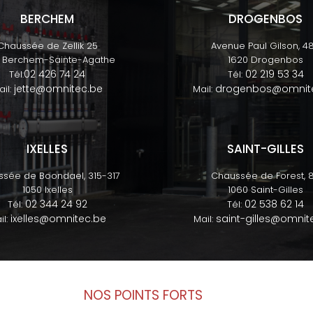
BERCHEM
DROGENBOS
Chaussée de Zellik 25
Avenue Paul Gilson, 4
2 Berchem-Sainte-Agathe
1620 Drogenbos
02 426 74 24
02 219 53 34
Tél:
Tél:
jette@omnitec.be
drogenbos@omnit
ail:
Mail:
IXELLES
SAINT-GILLES
sée de Boondael, 315-317
Chaussée de Forest, 
1050 Ixelles
1060 Saint-Gilles
02 344 24 92
02 538 62 14
Tél:
Tél:
ixelles@omnitec.be
saint-gilles@omnit
il:
Mail:
NOS POINTS FORTS