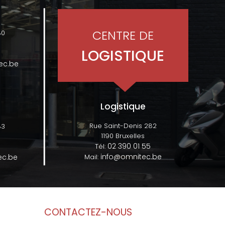
CENTRE DE
80
LOGISTIQUE
ec.be
Logistique
Rue Saint-Denis 282
83
1190 Bruxelles
02 390 01 55
Tél:
info@omnitec.be
ec.be
Mail:
CONTACTEZ-NOUS