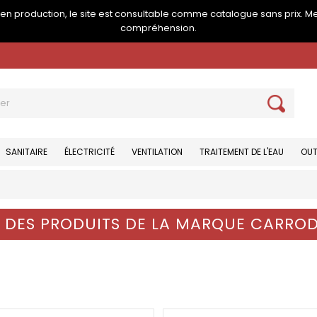
e en production, le site est consultable comme catalogue sans prix. M
compréhension.
SANITAIRE
ÉLECTRICITÉ
VENTILATION
TRAITEMENT DE L'EAU
OUT
E DES PRODUITS DE LA MARQUE CARRO