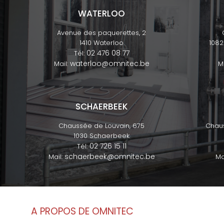
WATERLOO
Avenue des paquerettes, 2
1410 Waterloo
108
02 476 08 77
Tél:
waterloo@omnitec.be
Mail:
M
SCHAERBEEK
Chaussée de Louvain, 675
Chaus
1030 Schaerbeek
02 726 15 11
Tél:
schaerbeek@omnitec.be
Mail:
Ma
A PROPOS DE OMNITEC