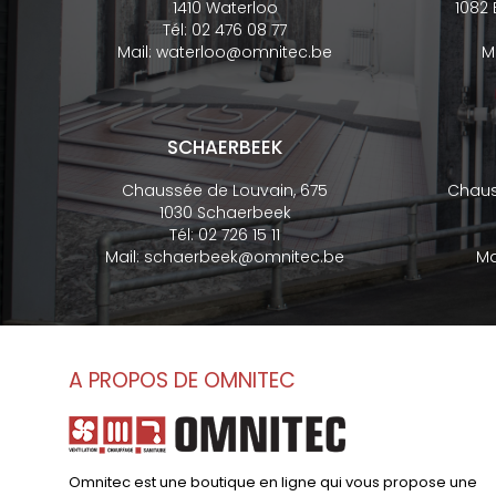
1410 Waterloo
1082
Tél:
02 476 08 77
Mail:
waterloo@omnitec.be
M
SCHAERBEEK
Chaussée de Louvain, 675
Chaus
1030 Schaerbeek
Tél:
02 726 15 11
Mail:
schaerbeek@omnitec.be
Ma
A PROPOS DE OMNITEC
Omnitec est une boutique en ligne qui vous propose une