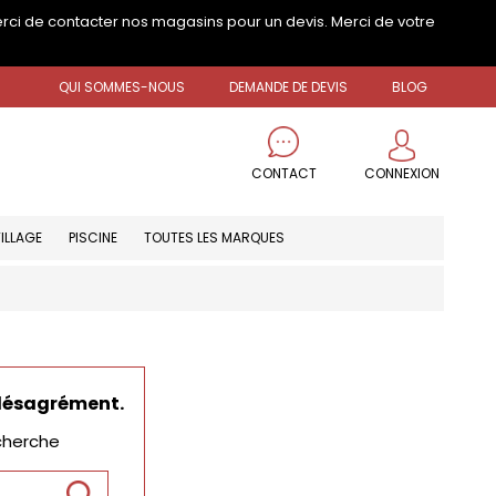
erci de contacter nos magasins pour un devis. Merci de votre
QUI SOMMES-NOUS
DEMANDE DE DEVIS
BLOG
CONNEXION
CONTACT
ILLAGE
PISCINE
TOUTES LES MARQUES
 désagrément.
cherche