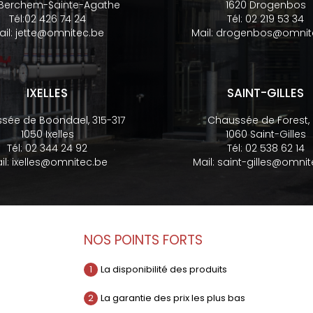
 Berchem-Sainte-Agathe
1620 Drogenbos
Tél:
02 426 74 24
Tél:
02 219 53 34
ail:
jette@omnitec.be
Mail:
drogenbos@omnit
IXELLES
SAINT-GILLES
sée de Boondael, 315-317
Chaussée de Forest,
1050 Ixelles
1060 Saint-Gilles
Tél:
02 344 24 92
Tél:
02 538 62 14
il:
ixelles@omnitec.be
Mail:
saint-gilles@omnit
NOS POINTS FORTS
1
La disponibilité des produits
2
La garantie des prix les plus bas