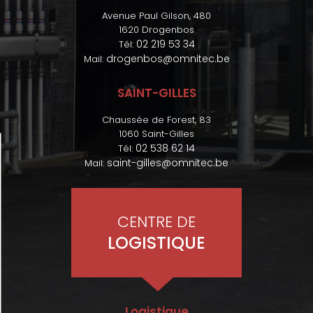
Avenue Paul Gilson, 480
1620 Drogenbos
02 219 53 34
Tél:
drogenbos@omnitec.be
Mail:
SAINT-GILLES
Chaussée de Forest, 83
1060 Saint-Gilles
02 538 62 14
Tél:
saint-gilles@omnitec.be
Mail:
CENTRE DE
LOGISTIQUE
Logistique