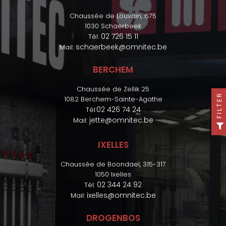
Chaussée de Louvain, 675
1030 Schaerbeek
02 726 15 11
Tél:
schaerbeek@omnitec.be
Mail:
BERCHEM
Chaussée de Zellik 25
FILTER
1082 Berchem-Sainte-Agathe
02 426 74 24
Tél:
jette@omnitec.be
Mail:
IXELLES
Chaussée de Boondael, 315-317
1050 Ixelles
02 344 24 92
Tél:
ixelles@omnitec.be
Mail:
DROGENBOS