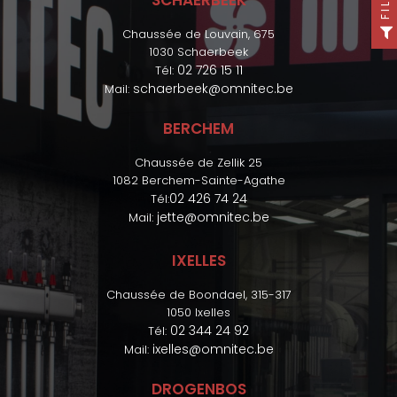
SCHAERBEEK
Chaussée de Louvain, 675
1030 Schaerbeek
02 726 15 11
Tél:
schaerbeek@omnitec.be
Mail:
BERCHEM
Chaussée de Zellik 25
1082 Berchem-Sainte-Agathe
02 426 74 24
Tél:
jette@omnitec.be
Mail:
IXELLES
Chaussée de Boondael, 315-317
1050 Ixelles
02 344 24 92
Tél:
ixelles@omnitec.be
Mail:
DROGENBOS