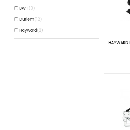
3
BWT
12
Durlem
2
Hayward
HAYWARD F