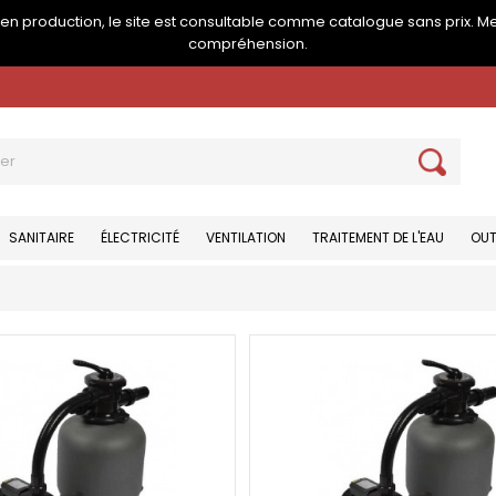
e en production, le site est consultable comme catalogue sans prix. M
compréhension.
SANITAIRE
ÉLECTRICITÉ
VENTILATION
TRAITEMENT DE L'EAU
OUT