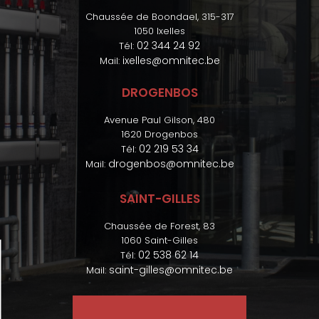
Chaussée de Boondael, 315-317
1050 Ixelles
02 344 24 92
Tél:
ixelles@omnitec.be
Mail:
DROGENBOS
Avenue Paul Gilson, 480
1620 Drogenbos
02 219 53 34
Tél:
drogenbos@omnitec.be
Mail:
SAINT-GILLES
Chaussée de Forest, 83
1060 Saint-Gilles
02 538 62 14
Tél:
saint-gilles@omnitec.be
Mail: