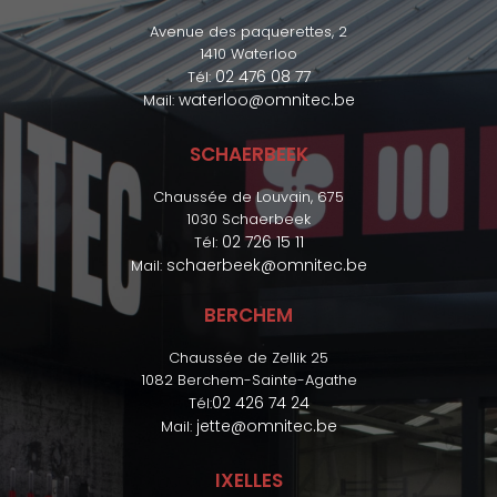
Avenue des paquerettes, 2
1410 Waterloo
02 476 08 77
Tél:
waterloo@omnitec.be
Mail:
SCHAERBEEK
Chaussée de Louvain, 675
1030 Schaerbeek
02 726 15 11
Tél:
schaerbeek@omnitec.be
Mail:
BERCHEM
Chaussée de Zellik 25
1082 Berchem-Sainte-Agathe
02 426 74 24
Tél:
jette@omnitec.be
Mail:
IXELLES