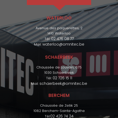
WATERLOO
Avenue des paquerettes, 2
1410 Waterloo
02 476 08 77
Tél:
waterloo@omnitec.be
Mail:
SCHAERBEEK
Chaussée de Louvain, 675
1030 Schaerbeek
02 726 15 11
Tél:
schaerbeek@omnitec.be
Mail:
BERCHEM
Chaussée de Zellik 25
1082 Berchem-Sainte-Agathe
02 426 74 24
Tél: