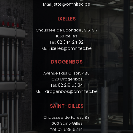
jette@omnitec.be
Mail:
IXELLES
Chaussée de Boondael, 315-317
1050 Ixelles
02 344 24 92
Tél:
ixelles@omnitec.be
Mail:
DROGENBOS
Avenue Paul Gilson, 480
1620 Drogenbos
02 219 53 34
Tél:
drogenbos@omnitec.be
Mail:
SAINT-GILLES
Chaussée de Forest, 83
1060 Saint-Gilles
02 538 62 14
Tél: