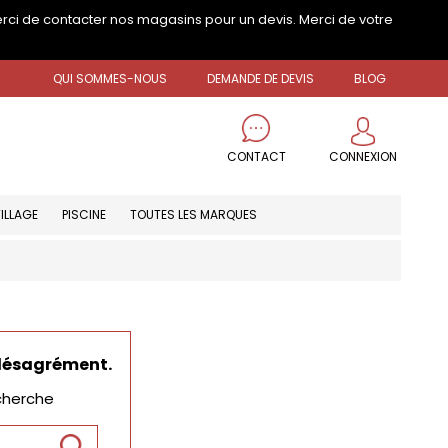
erci de contacter nos magasins pour un devis. Merci de votre
QUI SOMMES-NOUS
DEMANDE DE DEVIS
BLOG
CONNEXION
CONTACT
ILLAGE
PISCINE
TOUTES LES MARQUES
 désagrément.
cherche