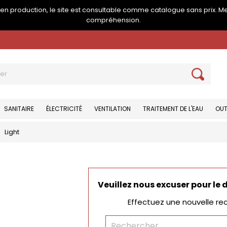
e en production, le site est consultable comme catalogue sans prix. M
compréhension.
SANITAIRE
ÉLECTRICITÉ
VENTILATION
TRAITEMENT DE L'EAU
OUT
Light
Veuillez nous excuser pour le
Effectuez une nouvelle re