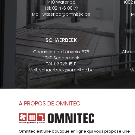
1410 Waterloo
1082
Tél:
02 476 08 77
Mail:
waterloo@omnitec.be
M
SCHAERBEEK
Chaussée de Louvain, 675
Chaus
1030 Schaerbeek
Tél:
02 726 15 11
Mail:
schaerbeek@omnitec.be
Ma
A PROPOS DE OMNITEC
Omnitec est une boutique en ligne qui vous propose une