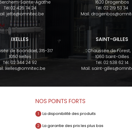
 Berchem-Sainte-Agathe
1620 Drogenbos
Tél:
02 426 74 24
Tél:
02 219 53 34
ail:
jette@omnitec.be
Mail:
drogenbos@omnit
IXELLES
SAINT-GILLES
sée de Boondael, 315-317
Chaussée de Forest,
1050 Ixelles
1060 Saint-Gilles
Tél:
02 344 24 92
Tél:
02 538 62 14
il:
ixelles@omnitec.be
Mail:
saint-gilles@omnit
NOS POINTS FORTS
1
La disponibilité des produits
2
La garantie des prix les plus bas