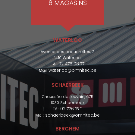
6 MAGASINS
WATERLOO
Avenue des paquerettes, 2
1410 Waterloo
02 476 08 77
Tél:
waterloo@omnitec.be
Mail:
SCHAERBEEK
Chaussée de Louvain, 675
1030 Schaerbeek
02 726 15 11
Tél:
schaerbeek@omnitec.be
Mail:
BERCHEM