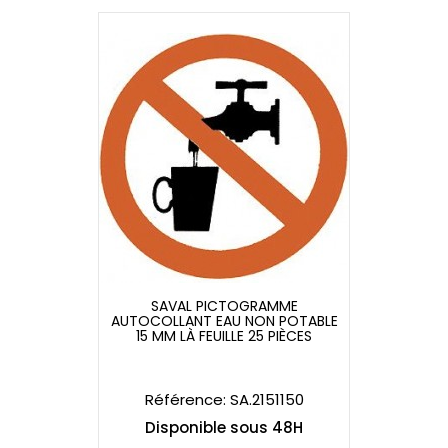
SAVAL PICTOGRAMME
AUTOCOLLANT EAU NON POTABLE
15 MM LÀ FEUILLE 25 PIÈCES
SAVAL PICTOGRAMME
AUTOCOLLANT EAU NON POTABLE
15 MM LÀ FEUILLE 25 PIÈCES
Référence: SA.2151150
Disponible sous 48H