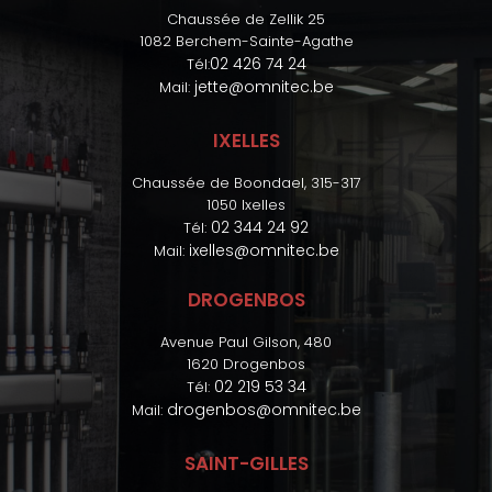
Chaussée de Zellik 25
1082 Berchem-Sainte-Agathe
02 426 74 24
Tél:
jette@omnitec.be
Mail:
IXELLES
Chaussée de Boondael, 315-317
1050 Ixelles
02 344 24 92
Tél:
ixelles@omnitec.be
Mail:
DROGENBOS
Avenue Paul Gilson, 480
1620 Drogenbos
02 219 53 34
Tél:
drogenbos@omnitec.be
Mail:
SAINT-GILLES