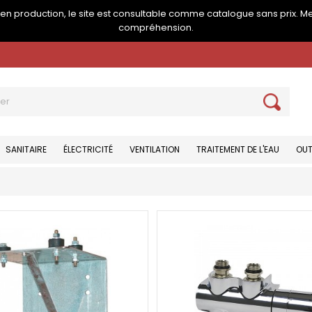
e en production, le site est consultable comme catalogue sans prix. M
compréhension.
SANITAIRE
ÉLECTRICITÉ
VENTILATION
TRAITEMENT DE L'EAU
OUT