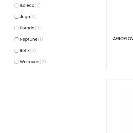
2
Isoleco
3
Jaga
10
Korado
AEROFLOW
1
Neptune
2
Rofix
6
Walraven