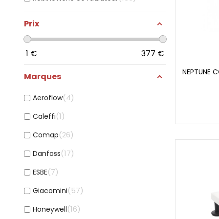
Prix
1
€
377
€
NEPTUNE C
Marques
4
Aeroflow
1
Caleffi
26
Comap
17
Danfoss
7
ESBE
57
Giacomini
16
Honeywell